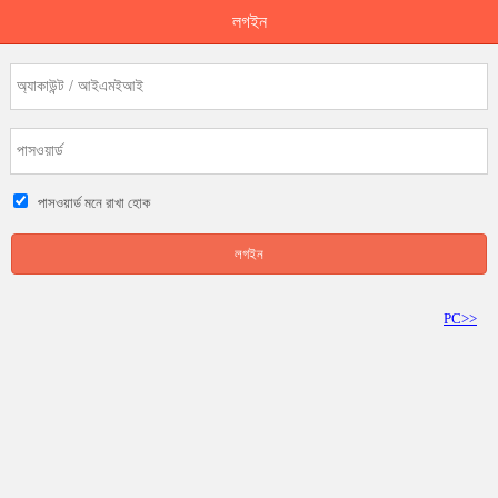
লগইন
পাসওয়ার্ড মনে রাখা হোক
লগইন
PC>>