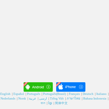
English
|
Español
|
Português
|
Português(Brasil)
|
Français
|
Deutsch‎
|
Italiano
|
Nederlands
|
Norsk
|
عربية‎
|
ارسی‎
|
Tiếng Việt
|
ภาษาไทย
|
Bahasa Indonesia
|
বাংল
|
ខ្មែរ
|
简体中文